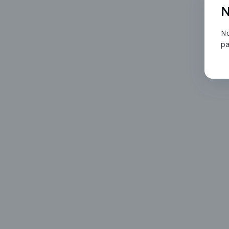
N
No
pa